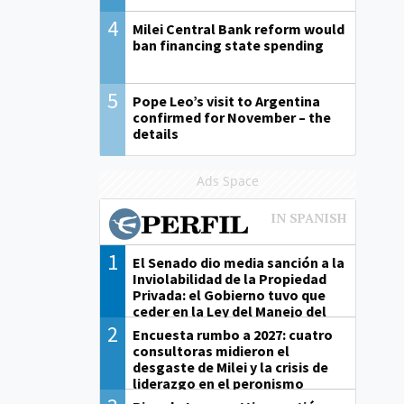
4
Milei Central Bank reform would
ban financing state spending
5
Pope Leo’s visit to Argentina
confirmed for November – the
details
Ads Space
1
El Senado dio media sanción a la
Inviolabilidad de la Propiedad
Privada: el Gobierno tuvo que
ceder en la Ley del Manejo del
Fuego
2
Encuesta rumbo a 2027: cuatro
consultoras midieron el
desgaste de Milei y la crisis de
liderazgo en el peronismo