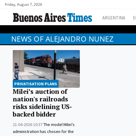
Friday, August 7, 2026
ARGENTINA
E
NEWS OF ALEJANDRO NUNEZ
PRIVATISATION PLANS
Milei’s auction of
nation's railroads
risks sidelining US-
backed bidder
21-04-2026 10:37
The model Milei's
administration has chosen for the