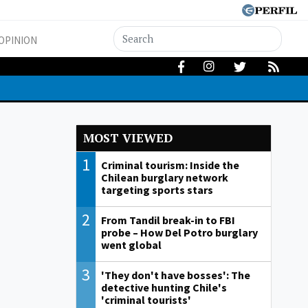
OPINION
MOST VIEWED
1
Criminal tourism: Inside the
Chilean burglary network
targeting sports stars
2
From Tandil break-in to FBI
probe – How Del Potro burglary
went global
3
'They don't have bosses': The
detective hunting Chile's
'criminal tourists'