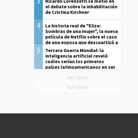
3
Ricardo Lorenzetti se metió en
el debate sobre la inhabilitación
de Cristina Kirchner
4
La historia real de "Elize:
Sombras de una mujer", la nueva
película de Netflix sobre el caso
de una esposa que descuartizó a
su marido
5
Tercera Guerra Mundial: la
inteligencia artificial reveló
cuáles serían los primeros
países latinoamericanos en ser
derrotados
Ads Space
Ads Space