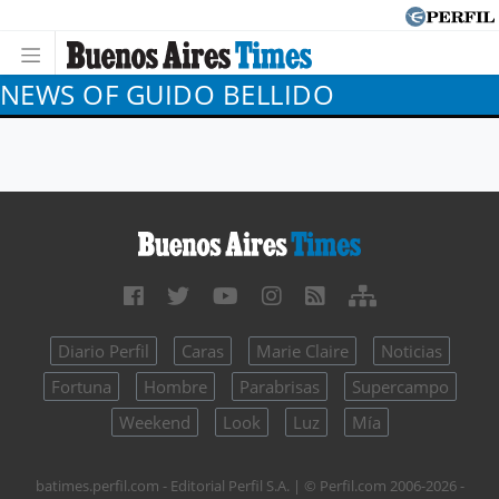
NEWS OF GUIDO BELLIDO
Diario Perfil
Caras
Marie Claire
Noticias
Fortuna
Hombre
Parabrisas
Supercampo
Weekend
Look
Luz
Mía
batimes.perfil.com - Editorial Perfil S.A.
| © Perfil.com 2006-2026 -