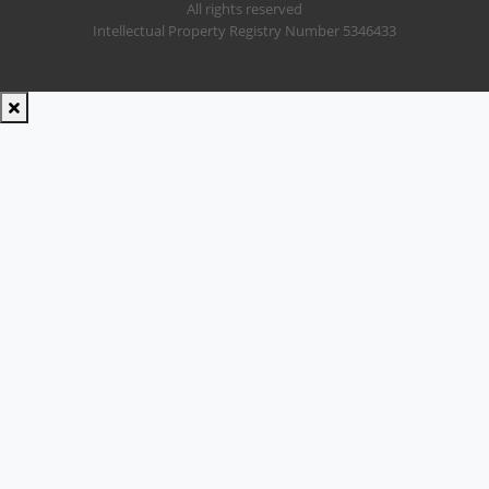
All rights reserved
Intellectual Property Registry Number 5346433