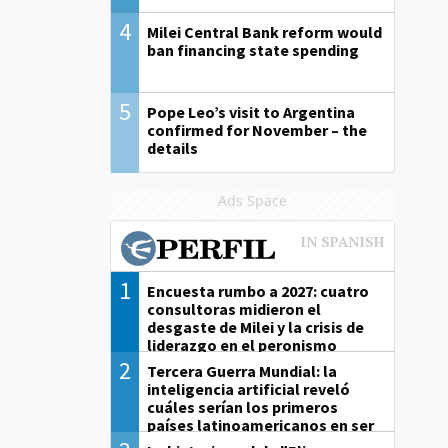
4
Milei Central Bank reform would
ban financing state spending
5
Pope Leo’s visit to Argentina
confirmed for November – the
details
Ads Space
1
Encuesta rumbo a 2027: cuatro
consultoras midieron el
desgaste de Milei y la crisis de
liderazgo en el peronismo
2
Tercera Guerra Mundial: la
inteligencia artificial reveló
cuáles serían los primeros
países latinoamericanos en ser
derrotados