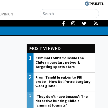
OPINION
MOST VIEWED
1
Criminal tourism: Inside the
Chilean burglary network
targeting sports stars
2
From Tandil break-in to FBI
probe – How Del Potro burglary
went global
3
'They don't have bosses': The
detective hunting Chile's
'criminal tourists'