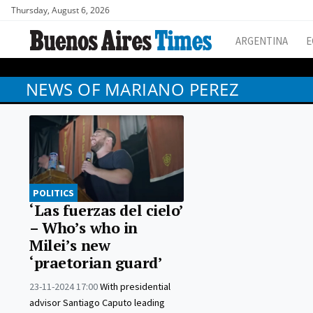
Thursday, August 6, 2026
ARGENTINA
E
NEWS OF MARIANO PEREZ
POLITICS
‘Las fuerzas del cielo’
– Who’s who in
Milei’s new
‘praetorian guard’
23-11-2024 17:00
With presidential
advisor Santiago Caputo leading