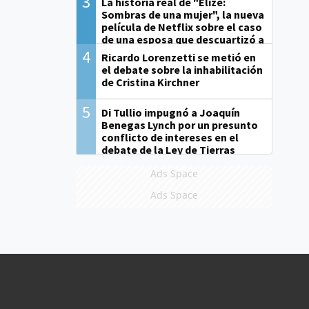
3
La historia real de "Elize:
Sombras de una mujer", la nueva
película de Netflix sobre el caso
de una esposa que descuartizó a
su marido
4
Ricardo Lorenzetti se metió en
el debate sobre la inhabilitación
de Cristina Kirchner
5
Di Tullio impugnó a Joaquín
Benegas Lynch por un presunto
conflicto de intereses en el
debate de la Ley de Tierras
Ads Space
Ads Space