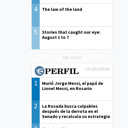
4
The law of the land
5
Stories that caught our eye:
August 1 to 7
Ads Space
1
Murió Jorge Messi, el papá de
Lionel Messi, en Rosario
2
La Rosada busca culpables
después de la derrota en el
Senado y recalcula su estrategia