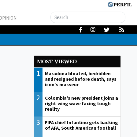
OPINION
MOST VIEWED
1
Maradona bloated, bedridden
and resigned before death, says
icon's masseur
2
Colombia’s new president joins a
right-wing wave facing tough
reality
3
FIFA chief Infantino gets backing
of AFA, South American football