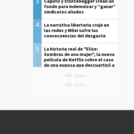
3
Caputo y Sturzenegger crean un
fondo para indemnizar y “ganar”
sindicatos aliados
4
La narrativa libertaria cruje en
las redes y Milei sufre las
consecuencias del desgaste
5
La historia real de "Elize:
Sombras de una mujer", la nueva
película de Netflix sobre el caso
de una esposa que descuartizó a
su marido
Ads Space
Ads Space