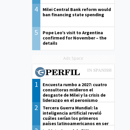
4
Milei Central Bank reform would
ban financing state spending
5
Pope Leo’s visit to Argentina
confirmed for November – the
details
Ads Space
1
Encuesta rumbo a 2027: cuatro
consultoras midieron el
desgaste de Milei y la crisis de
liderazgo en el peronismo
2
Tercera Guerra Mundial: la
inteligencia artificial reveló
cuáles serían los primeros
países latinoamericanos en ser
derrotados