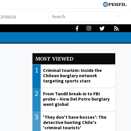
OPINION
MOST VIEWED
1
Criminal tourism: Inside the
Chilean burglary network
targeting sports stars
2
From Tandil break-in to FBI
probe – How Del Potro burglary
went global
3
'They don't have bosses': The
detective hunting Chile's
'criminal tourists'