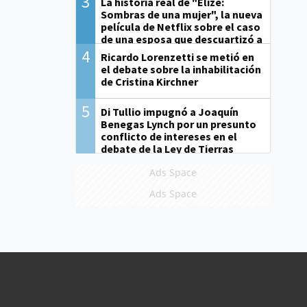
3
La historia real de "Elize:
Sombras de una mujer", la nueva
película de Netflix sobre el caso
de una esposa que descuartizó a
su marido
4
Ricardo Lorenzetti se metió en
el debate sobre la inhabilitación
de Cristina Kirchner
5
Di Tullio impugnó a Joaquín
Benegas Lynch por un presunto
conflicto de intereses en el
debate de la Ley de Tierras
Ads Space
Ads Space