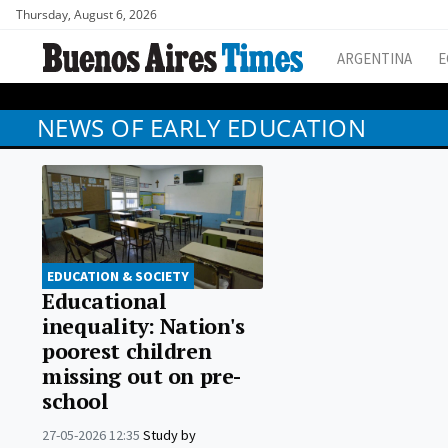
Thursday, August 6, 2026
ARGENTINA
E
NEWS OF EARLY EDUCATION
EDUCATION & SOCIETY
Educational
inequality: Nation's
poorest children
missing out on pre-
school
27-05-2026 12:35
Study by