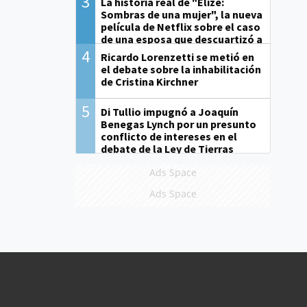
3
La historia real de "Elize:
Sombras de una mujer", la nueva
película de Netflix sobre el caso
de una esposa que descuartizó a
su marido
4
Ricardo Lorenzetti se metió en
el debate sobre la inhabilitación
de Cristina Kirchner
5
Di Tullio impugnó a Joaquín
Benegas Lynch por un presunto
conflicto de intereses en el
debate de la Ley de Tierras
Ads Space
Ads Space