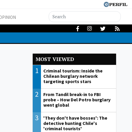
OPINION
MOST VIEWED
1
Criminal tourism: Inside the
Chilean burglary network
targeting sports stars
2
From Tandil break-in to FBI
probe – How Del Potro burglary
went global
3
'They don't have bosses': The
detective hunting Chile's
'criminal tourists'