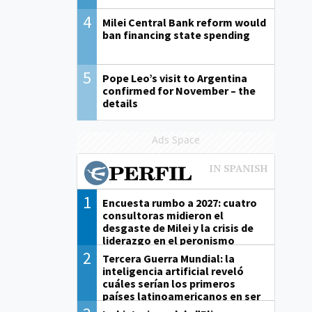
4
Milei Central Bank reform would
ban financing state spending
5
Pope Leo’s visit to Argentina
confirmed for November – the
details
Ads Space
1
Encuesta rumbo a 2027: cuatro
consultoras midieron el
desgaste de Milei y la crisis de
liderazgo en el peronismo
2
Tercera Guerra Mundial: la
inteligencia artificial reveló
cuáles serían los primeros
países latinoamericanos en ser
derrotados