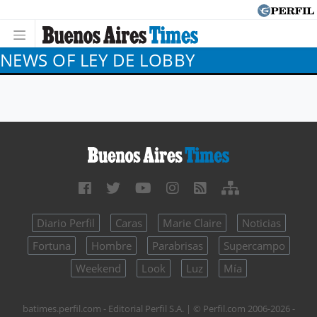
NEWS OF LEY DE LOBBY
Diario Perfil
Caras
Marie Claire
Noticias
Fortuna
Hombre
Parabrisas
Supercampo
Weekend
Look
Luz
Mía
batimes.perfil.com - Editorial Perfil S.A.
| © Perfil.com 2006-2026 -