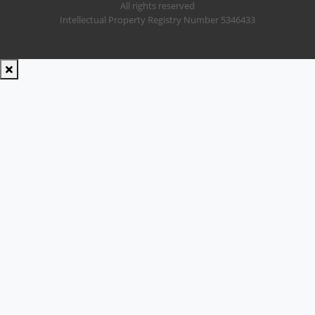
All rights reserved
Intellectual Property Registry Number 5346433