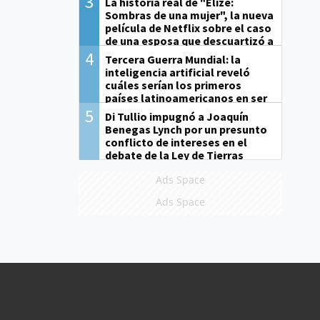
3
La historia real de "Elize:
Sombras de una mujer", la nueva
película de Netflix sobre el caso
de una esposa que descuartizó a
su marido
4
Tercera Guerra Mundial: la
inteligencia artificial reveló
cuáles serían los primeros
países latinoamericanos en ser
derrotados
5
Di Tullio impugnó a Joaquín
Benegas Lynch por un presunto
conflicto de intereses en el
debate de la Ley de Tierras
Ads Space
Ads Space