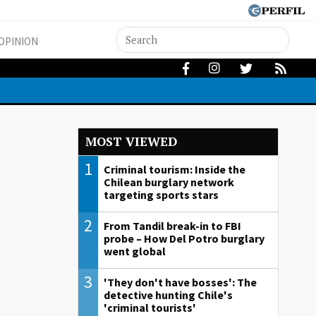
OPINION
MOST VIEWED
1
Criminal tourism: Inside the
Chilean burglary network
targeting sports stars
2
From Tandil break-in to FBI
probe – How Del Potro burglary
went global
3
'They don't have bosses': The
detective hunting Chile's
'criminal tourists'