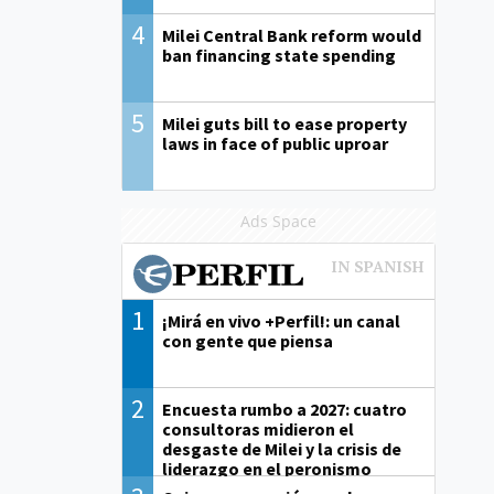
4
Milei Central Bank reform would
ban financing state spending
5
Milei guts bill to ease property
laws in face of public uproar
Ads Space
1
¡Mirá en vivo +Perfil!: un canal
con gente que piensa
2
Encuesta rumbo a 2027: cuatro
consultoras midieron el
desgaste de Milei y la crisis de
liderazgo en el peronismo