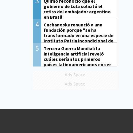
3
Quirno reconoció que el
gobierno de Lula solicitó el
retiro del embajador argentino
en Brasil
4
Cachanosky renunció a una
fundación porque "se ha
transformado en una especie de
Instituto Patria incondicional de
la gestión de Milei"
5
Tercera Guerra Mundial: la
inteligencia artificial reveló
cuáles serían los primeros
países latinoamericanos en ser
derrotados
Ads Space
Ads Space