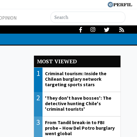
OPINION
MOST VIEWED
1
Criminal tourism: Inside the
Chilean burglary network
targeting sports stars
2
'They don't have bosses': The
detective hunting Chile's
'criminal tourists'
3
From Tandil break-in to FBI
probe – How Del Potro burglary
went global