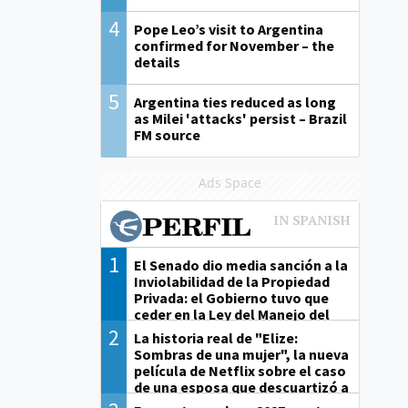
4
Pope Leo’s visit to Argentina
confirmed for November – the
details
5
Argentina ties reduced as long
as Milei 'attacks' persist – Brazil
FM source
Ads Space
1
El Senado dio media sanción a la
Inviolabilidad de la Propiedad
Privada: el Gobierno tuvo que
ceder en la Ley del Manejo del
Fuego
2
La historia real de "Elize:
Sombras de una mujer", la nueva
película de Netflix sobre el caso
de una esposa que descuartizó a
su marido