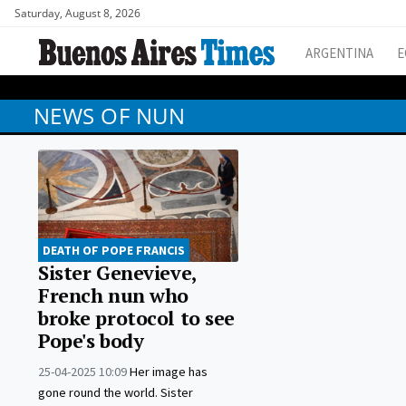
Saturday, August 8, 2026
ARGENTINA
E
NEWS OF NUN
DEATH OF POPE FRANCIS
Sister Genevieve,
French nun who
broke protocol to see
Pope's body
25-04-2025 10:09
Her image has
gone round the world. Sister