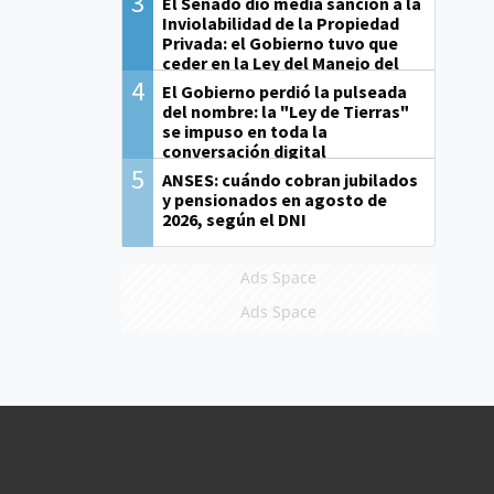
3
El Senado dio media sanción a la
Inviolabilidad de la Propiedad
Privada: el Gobierno tuvo que
ceder en la Ley del Manejo del
Fuego
4
El Gobierno perdió la pulseada
del nombre: la "Ley de Tierras"
se impuso en toda la
conversación digital
5
ANSES: cuándo cobran jubilados
y pensionados en agosto de
2026, según el DNI
Ads Space
Ads Space