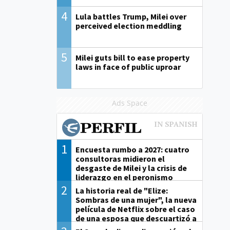
4
Lula battles Trump, Milei over
perceived election meddling
5
Milei guts bill to ease property
laws in face of public uproar
Ads Space
1
Encuesta rumbo a 2027: cuatro
consultoras midieron el
desgaste de Milei y la crisis de
liderazgo en el peronismo
2
La historia real de "Elize:
Sombras de una mujer", la nueva
película de Netflix sobre el caso
de una esposa que descuartizó a
su marido