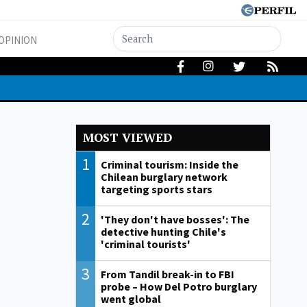
OPINION
MOST VIEWED
1
Criminal tourism: Inside the
Chilean burglary network
targeting sports stars
2
'They don't have bosses': The
detective hunting Chile's
'criminal tourists'
3
From Tandil break-in to FBI
probe – How Del Potro burglary
went global