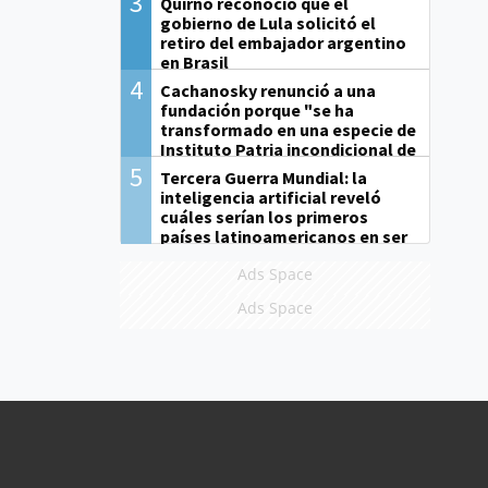
3
Quirno reconoció que el
gobierno de Lula solicitó el
retiro del embajador argentino
en Brasil
4
Cachanosky renunció a una
fundación porque "se ha
transformado en una especie de
Instituto Patria incondicional de
la gestión de Milei"
5
Tercera Guerra Mundial: la
inteligencia artificial reveló
cuáles serían los primeros
países latinoamericanos en ser
derrotados
Ads Space
Ads Space