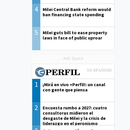
4
Milei Central Bank reform would
ban financing state spending
5
Milei guts bill to ease property
laws in face of public uproar
Ads Space
1
¡Mirá en vivo +Perfil!: un canal
con gente que piensa
2
Encuesta rumbo a 2027: cuatro
consultoras midieron el
desgaste de Milei y la crisis de
liderazgo en el peronismo