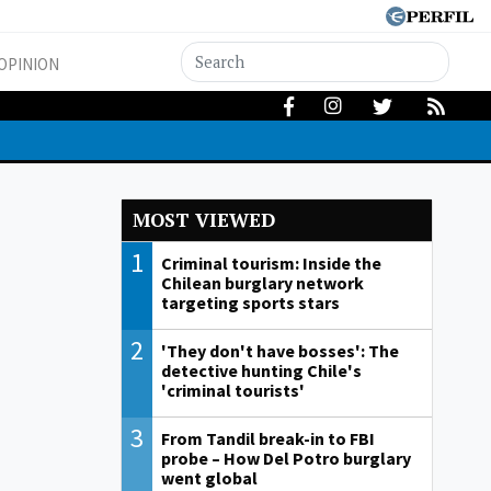
OPINION
MOST VIEWED
1
Criminal tourism: Inside the
Chilean burglary network
targeting sports stars
2
'They don't have bosses': The
detective hunting Chile's
'criminal tourists'
3
From Tandil break-in to FBI
probe – How Del Potro burglary
went global