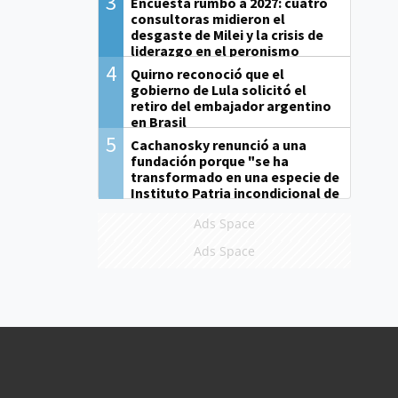
3
Encuesta rumbo a 2027: cuatro
consultoras midieron el
desgaste de Milei y la crisis de
liderazgo en el peronismo
4
Quirno reconoció que el
gobierno de Lula solicitó el
retiro del embajador argentino
en Brasil
5
Cachanosky renunció a una
fundación porque "se ha
transformado en una especie de
Instituto Patria incondicional de
la gestión de Milei"
Ads Space
Ads Space