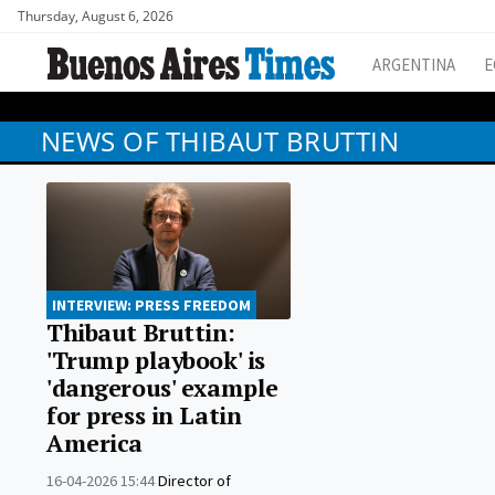
Thursday, August 6, 2026
ARGENTINA
E
NEWS OF THIBAUT BRUTTIN
INTERVIEW: PRESS FREEDOM
Thibaut Bruttin:
'Trump playbook' is
'dangerous' example
for press in Latin
America
16-04-2026 15:44
Director of