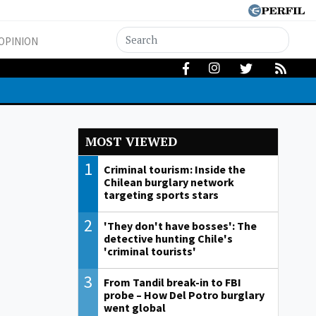
OPINION
MOST VIEWED
1
Criminal tourism: Inside the
Chilean burglary network
targeting sports stars
2
'They don't have bosses': The
detective hunting Chile's
'criminal tourists'
3
From Tandil break-in to FBI
probe – How Del Potro burglary
went global