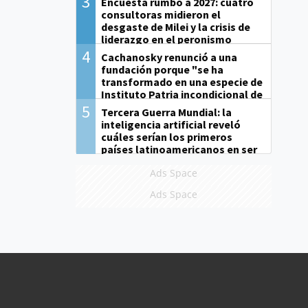
3
Encuesta rumbo a 2027: cuatro
consultoras midieron el
desgaste de Milei y la crisis de
liderazgo en el peronismo
4
Cachanosky renunció a una
fundación porque "se ha
transformado en una especie de
Instituto Patria incondicional de
la gestión de Milei"
5
Tercera Guerra Mundial: la
inteligencia artificial reveló
cuáles serían los primeros
países latinoamericanos en ser
derrotados
Ads Space
Ads Space