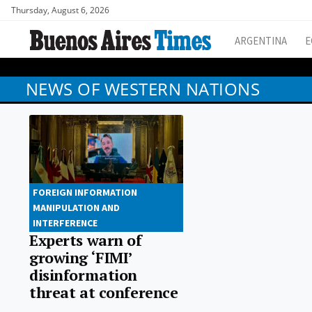
Thursday, August 6, 2026
ARGENTINA
E
NEWS OF WESTERN NATIONS
FOREIGN INFORMATION
MANIPULATION AND
INTERFERENCE
Experts warn of
growing ‘FIMI’
disinformation
threat at conference