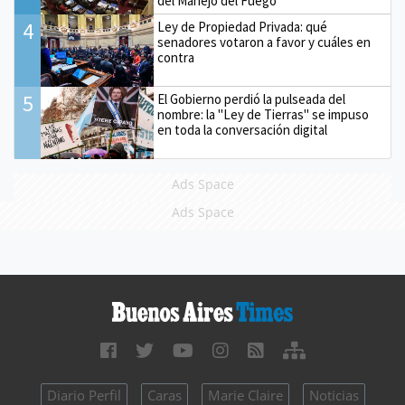
del Manejo del Fuego
4
Ley de Propiedad Privada: qué
senadores votaron a favor y cuáles en
contra
5
El Gobierno perdió la pulseada del
nombre: la "Ley de Tierras" se impuso
en toda la conversación digital
Ads Space
Ads Space
Diario Perfil
Caras
Marie Claire
Noticias